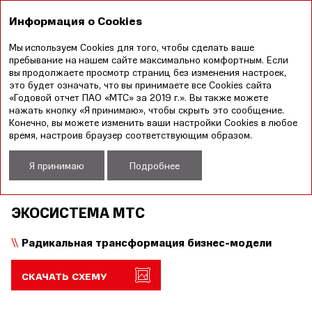
EN
Информация о Cookies
Мы используем Cookies для того, чтобы сделать ваше
Годовой отчет
Отчет в области устойчивого
пребывание на нашем сайте максимально комфортным. Если
2019
развития 2019
вы продолжаете просмотр страниц без изменения настроек,
это будет означать, что вы принимаете все Cookies сайта
Новая стратегия
Наши стратегические приоритеты
«Годовой отчет ПАО «МТС» за 2019 г.». Вы также можете
нажать кнопку «Я принимаю», чтобы скрыть это сообщение.
Конечно, вы можете изменить ваши настройки Cookies в любое
время, настроив браузер соответствующим образом.
НАШИ СТРАТЕГИЧЕСКИЕ
Я принимаю
Подробнее
ПРИОРИТЕТЫ
ЭКОСИСТЕМА МТС
Радикальная трансформация бизнес-модели
СКАЧАТЬ СХЕМУ