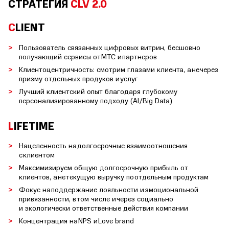
СТРАТЕГИЯ
CLV 2.0
C
LIENT
Пользователь связанных цифровых витрин, бесшовно
получающий сервисы от МТС и партнеров
Клиентоцентричность: смотрим глазами клиента, а не через
призму отдельных продуков и услуг
Лучший клиентский опыт благодаря глубокому
персонализированному подходу (AI/Big Data)
L
IFETIME
Нацеленность на долгосрочные взаимоотношения
с клиентом
Максимизируем общую долгосрочную прибыль от
клиентов, а не текущую выручку по отдельным продуктам
Фокус на поддержание лояльности и эмоциональной
привязанности, в том числе и через социально
и экологически ответственные действия компании
Концентрация на NPS и Love brand